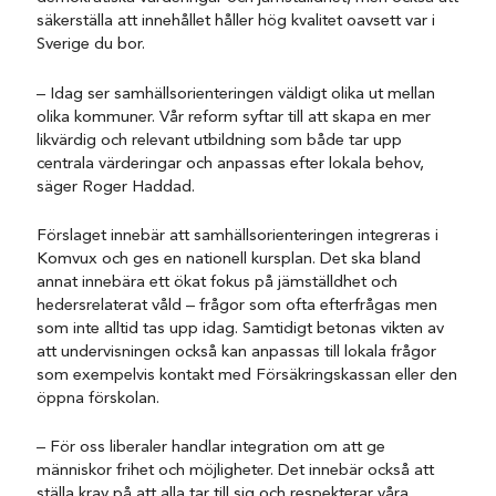
säkerställa att innehållet håller hög kvalitet oavsett var i
Sverige du bor.
– Idag ser samhällsorienteringen väldigt olika ut mellan
olika kommuner. Vår reform syftar till att skapa en mer
likvärdig och relevant utbildning som både tar upp
centrala värderingar och anpassas efter lokala behov,
säger Roger Haddad.
Förslaget innebär att samhällsorienteringen integreras i
Komvux och ges en nationell kursplan. Det ska bland
annat innebära ett ökat fokus på jämställdhet och
hedersrelaterat våld – frågor som ofta efterfrågas men
som inte alltid tas upp idag. Samtidigt betonas vikten av
att undervisningen också kan anpassas till lokala frågor
som exempelvis kontakt med Försäkringskassan eller den
öppna förskolan.
– För oss liberaler handlar integration om att ge
människor frihet och möjligheter. Det innebär också att
ställa krav på att alla tar till sig och respekterar våra