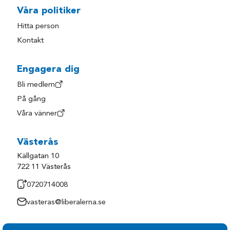
Våra politiker
Hitta person
Kontakt
Engagera dig
Bli medlem
På gång
Våra vänner
Västerås
Källgatan 10
722 11 Västerås
0720714008
vasteras@liberalerna.se