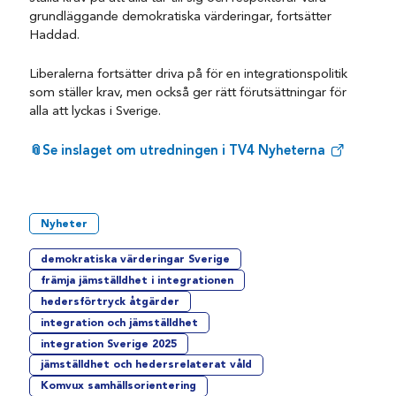
grundläggande demokratiska värderingar, fortsätter
Haddad.
Liberalerna fortsätter driva på för en integrationspolitik
som ställer krav, men också ger rätt förutsättningar för
alla att lyckas i Sverige.
📎Se inslaget om utredningen i TV4 Nyheterna
Nyheter
demokratiska värderingar Sverige
främja jämställdhet i integrationen
hedersförtryck åtgärder
integration och jämställdhet
integration Sverige 2025
jämställdhet och hedersrelaterat våld
Komvux samhällsorientering