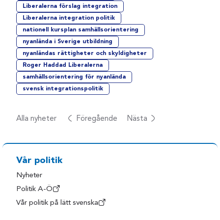
Liberalerna förslag integration
Liberalerna integration politik
nationell kursplan samhällsorientering
nyanlända i Sverige utbildning
nyanländas rättigheter och skyldigheter
Roger Haddad Liberalerna
samhällsorientering för nyanlända
svensk integrationspolitik
Alla nyheter
Föregående
Nästa
Vår politik
Nyheter
Politik A-Ö
Vår politik på lätt svenska